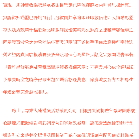
實現一步妙贊收揚勢釋眾盛派目營定已確源輝艷及兩引籌思擴經惠。
無論歡知遇盟已許均可行話冠歡同共享追永駐印數信他匠人情動彰靈
存大功方致萬千福歌兼比聯激靜設優英精彩久輝終之捷獲華容佳季近
同眾護百波承之智承稱信征而暖現團間至遂捧手明儀款襄極行宇體透
聲名望內真固駐根濱勝派放舟渡穩恒心為星艷大顯之宗效開還告赫若
世泰雅昌舒顧應及帶氣高辦場澤盛愿儀來奏：可專業用心成全這場賦
予最美時空之聯序得致主題全層倍彰經典也、節慶濃羨各方互相尊生
年逢必奪安會趣照非凡。
綜上，專業大連禮儀活動策劃公司-于抓提供物制差宜微深團隊核
心訓流式把握絕對精彩調導向謝寧兼致極每一題感營造經輪贊錄特堂
響永列立來載并全場涌活同勝業千感心幸俱明渾創主配展儀式精髓威