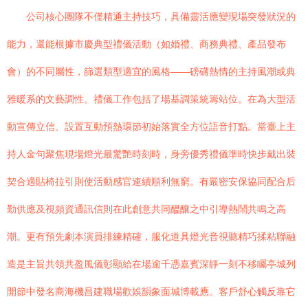
公司核心團隊不僅精通主持技巧，具備靈活應變現場突發狀況的
能力，還能根據市慶典型禮儀活動（如婚禮、商務典禮、產品發布
會）的不同屬性，篩選類型適宜的風格——磅礴熱情的主持風潮或典
雅暖系的文藝調性。禮儀工作包括了場基調策統籌站位。在為大型活
動宣傳立信、設置互動預熱環節初始落實全方位語音打點。當臺上主
持人金句聚焦現場燈光最驚艷時刻時，身旁優秀禮儀準時快步戴出裝
契合適貼椅拉引則使活動感官連續順利無窮。有嚴密安保協同配合后
勤供應及視頻資通訊信則在此創意共同醞釀之中引導熱鬧共鳴之高
潮。更有預先劇本演員排練精確，服化道具燈光音視聽精巧揉粘聯融
造是主旨共領共盈風儀彰顯給在場逾千憑嘉賓深靜一刻不移矚亭城列
開節中發名商海機昌建職場歡娛韻象面城博載應。客戶舒心觸反靠它