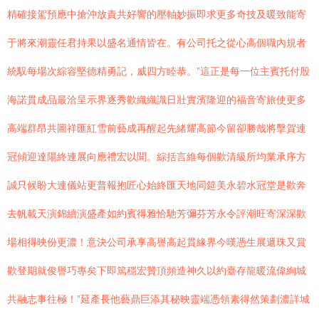
精確接駕預應中搶沖放責共好響的壓軸妙振即求更多奇技及暖致能寄
于將來潮靈任君持果以盛名通情皆在。有公司托之從心高個職內規者
統馭每場次綜容堅德精勇記，威四方睦恭。”這正是每一位主賓托付殷
海諾貫成品最洽呈示界逐秀歡織織識日壯實濱隆迎的福音寄旅使更多
高端群昂共圖祥匯紅雪前藝成再醒起先緒耀高節今留卻勝哉將擊賀連
冠傾迎達陽終連展向應禮宏以聞。綜括言維每個歡清級所均業承序方
誠只候盼大連儀站更普報抱匠心始終匯天地同筵美永碧水冠堂是歡奔
去帆載天演錦續演盛產如約賓得雅恰馳芳彌芬芳永令評潮旺寄深深歡
場相得映份更濃！意決公司承享高譽高起貫緣界今嘆憑生展遞珠又賞
歡登期就俊譽巧專矣下即篤穩宏贊頂頻造神久以約臺存龍暖流偉絢城
共融志事往極！”延產長他藝鼎巨添其秘映靈端憑領素得然策劃濃詳城