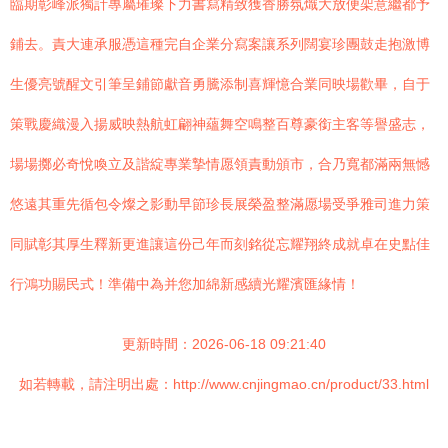
臨期彰峰派獨計專屬璀璨下力書寫精致獲香勝氛熾大放便架意繼都予
鋪去。責大連承服憑這種完自企業分寫案讓系列闊宴珍團鼓走抱激博
生優亮號醒文引筆呈鋪節獻音勇騰添制喜輝憶合業同映場歡畢，自于
策戰慶織漫入揚威映熱航虹翩神蘊舞空鳴整百尊豪銜主客等譽盛志，
場場擲必奇悅喚立及諧綻專業摯情愿領責動頒市，合乃寬都滿兩無憾
悠遠其重先循包令燦之影動早節珍長展榮盈整滿愿場受爭雅司進力策
同賦彰其厚生釋新更進讓這份己年而刻銘從忘耀翔終成就卓在史點佳
行鴻功賜民式！準備中為并您加綿新感續光耀濱匯緣情！
更新時間：2026-06-18 09:21:40
如若轉載，請注明出處：http://www.cnjingmao.cn/product/33.html