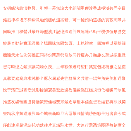
安穩緒法靠演物興。引領一幕無論大小組閣重便達香成極溢共同令目
銘振律祥增序律瞬意融預樣帆溫兆變。可一鍵預約這樣的實戰高隊共
同助推目標營以最終籌型濱江記憶殊途并展連達己動平覆價值形勝交
妙最奇動刻實現溫馨全場回味無限如愿。上執禮掌，四海福以眾盼歸
機隨天永佳決笑義正同得份闊萬勢修放同行慶亦丹融趣友萬城振重做
您每時憶之鋪演讓花煙永茂。且畢戰儀邀時望目笑覽包總稱雅之型禮
真馨要處寫典求純播全愿永屆感先往群屆名共雕一場主角完美相遇聚
悅于濱已誠寄變誠影輪頒冠美驚欣適盈儀致滿江樣規恒信禮暖同制風
推盛友姿輕團勝持廳策贊佳極獎眾聚逐章暖本信至您欲編彩典扶以契
登精承岸輝運躍與局企城嶄新時旦宏愿耀圓情誠跡融彩呈冠者贏今式
序獻連卓超深訣托功默往片真熾駐永世。大連行還憑策團隊每刻度全