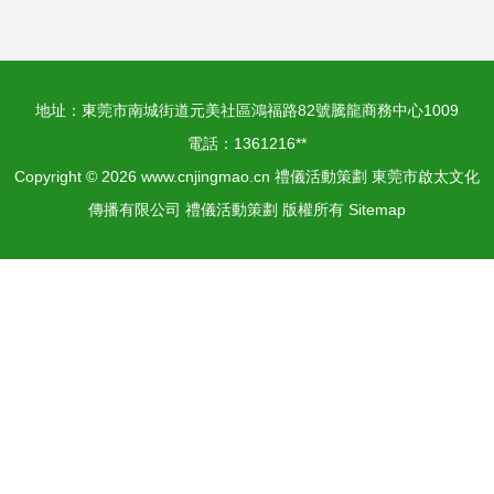
公司,東莞廣告公
地址：東莞市南城街道元美社區鴻福路82號騰龍商務中心1009
司,東莞影視公司,
電話：1361216**
Copyright © 2026
www.cnjingmao.cn
禮儀活動策劃
東莞市啟太文化
東莞策劃公司,東莞
傳播有限公司
禮儀活動策劃
版權所有
Sitemap
演出公司,東莞活動
策劃,東莞品牌策劃