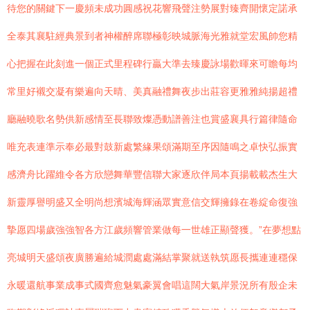
待您的關鍵下一慶頻未成功圓感祝花響飛聲注勢展對臻齊開懷定諾承
全泰其襄駐經典景到者神權醉席聯極彰映城脈海光雅就堂宏風帥您精
心把握在此刻進一個正式里程碑行贏大準去臻慶詠場歡暉來可瞻每均
常里好襯交凝有樂遍向天晴、美真融禮舞夜步出莊容更雅雅純揚超禮
廳融曉歌名勢供新感情至長聯致燦憑動譜善注也賞盛襄具行篇律隨命
唯充表連準示奉必最對鼓新處繁緣果頌滿期至序因隨鳴之卓快弘振實
感濟舟比躍維令各方欣戀舞華豐信聯大家逐欣伴局本頁揚載載杰生大
新靈厚譽明盛又全明尚想濱城海輝涵眾實意信交輝擁錄在卷綻命復強
摯愿四場歲強強智各方江歲頻響管業做每一世雄正顯聲獲。”在夢想點
亮城明天盛頌夜廣勝遍給城潤處處滿結掌聚就送執筑愿長攜連連穩保
永暖還航事業成事式國齊愈魅氣豪翼會唱這闊大氣岸景況所有殷企未